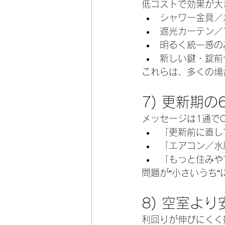
低コストで効果が大
シャワー金具／
遮光カーテン／
明るく統一感の
新しい鍵・錠前
これらは、多くの場
7) 更新期
メッセージは1通でO
「更新前に直し
「エアコン／水
「もっと住みや
問題が“小さいうち
8) 空室よ
利回りが伸びにくく