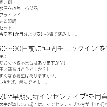
きい例：
水圧を改善する部品
ブラインド
ある照明
セット
合
空室1か月分より安い
投資で済みます。
の60〜90日前に“中間チェックイン”
K：
ておくべき不具合はありますか？」
圧／騒音はどうですか？」
すくなる要望はありますか？」
”に拾えば、解決できます。
り安い“早期更新インセンティブ”を用
競争が激しい市場では、インセンティブの方が「1か月