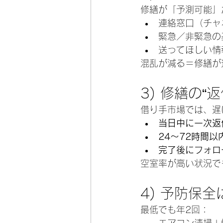
修繕が「予測可能」
連絡窓口（チャ
緊急／非緊急の
送ってほしい情
混乱が減る＝修繕が
3) 修繕の“
借り手市場では、遅
当日中に一次返
24〜72時間
完了後にフォロ
空室率が高い状況で
4) 予防保
最低でも年2回：