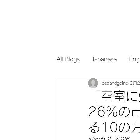
All Blogs
Japanese
Eng
bedandgoinc
3月
「空室に
26%の
る10の
March 2, 2026