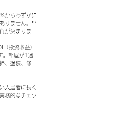
5%からわずかに
ありません。**
勝負が決まりま
I（投資収益）
す。部屋が1週
掃、塗装、修
い入居者に長く
実務的なチェッ