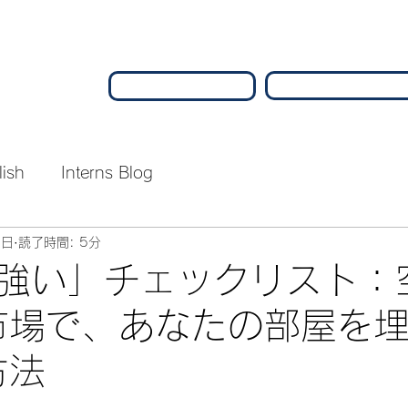
lish
Interns Blog
2日
読了時間: 5分
強い」チェックリスト：
市場で、あなたの部屋を
方法