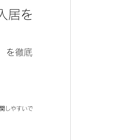
入居を
y）を徹底
関
しやすいで