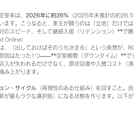
空室率は、
2026年に約26%
（2025年末推計の約26.
います。こうなると、家主が競うのは「立地」だけでは
対応スピード、そして継続入居（リテンション）**で
d Online）
は、「出しておけばそのうち決まる」という発想が、RO
原因はたった1つ——**空室期間（ダウンタイム）**で
収入が失われるだけでなく、原状回復や入替コスト（清
積み上がります。
ョン・サイクル
（再現性のある仕組み）を回すこと。良
新が最もラクな選択肢」になる状態を作ります。以下が