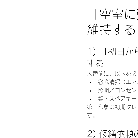
「空室に
維持する
1) 「初日か
する
入替前に、以下を必
徹底清掃（エア
照明／コンセン
鍵・スペアキー
第一印象は初期クレ
す。
2) 修繕依