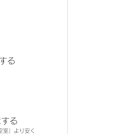
をする
意する
空室」より安く