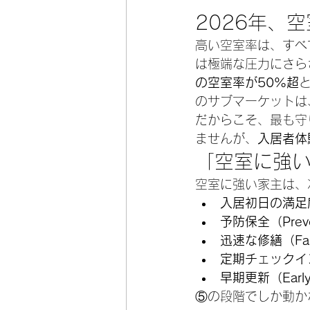
2026年、
高い空室率は、すべ
は極端な圧力にさらさ
の空室率が50%超
のサブマーケットは、
だからこそ、最も守
ませんが、
入居者体
「空室に強
空室に強い家主は、
入居初日の満足度（M
予防保全（Preven
迅速な修繕（Fast
定期チェックイン（T
早期更新（Early 
⑤の段階でしか動か