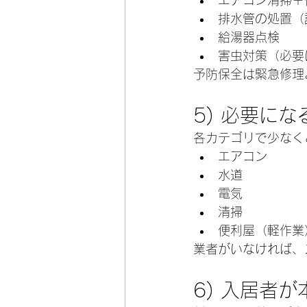
エアコン清掃＋
排水管の処置（
給湯器点検
害虫対策（必要
予防保全は緊急修理
5) 必要に
各カテゴリで少なく
エアコン
水道
電気
清掃
便利屋（軽作業
業者がいなければ、
6) 入居者