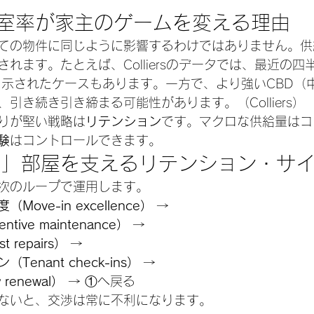
空室率が家主のゲームを変える理由
ての物件に同じように影響するわけではありません。供
れます。たとえば、Colliersのデータでは、最近の四
と示されたケースもあります。一方で、より強いCBD（
引き続き引き締まる可能性があります。（Colliers）
りが堅い戦略は
リテンション
です。マクロな供給量はコ
験
はコントロールできます。
い」部屋を支えるリテンション・サ
次のループで運用します。
ove-in excellence）
 →
tive maintenance）
 →
 repairs）
 →
enant check-ins）
 →
renewal）
 → ①へ戻る
ないと、交渉は常に不利になります。