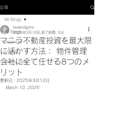
記事
All Blogs
bedandgoinc
All Blogs
2025年3月10日
読了時間: 5分
マニラ不動産投資を最大限
Japanese
に活かす方法： 物件管理
English
会社に全て任せる8つのメ
Interns Blog
リット
更新日：
2025年3月12日
March 10, 2025 