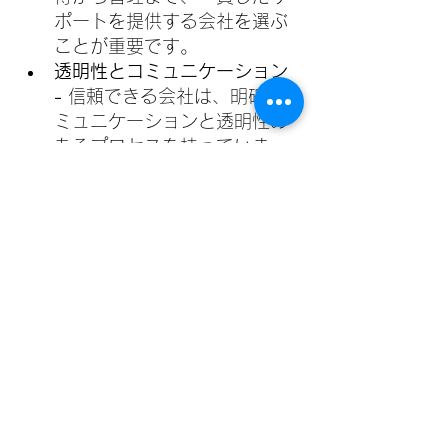
ポートを提供する会社を選ぶ
ことが重要です。
透明性とコミュニケーション 
- 
信頼できる会社は、明確なコ
ミュニケーションと透明性の
あるプロセスを持っていま
す。
地元市場の専門知識 - 
タギッ
グの不動産市場のトレンドや
規制、市場状況を深く理解し
ている会社を選びましょう。
投資家、住宅所有者、借り手のいずれ
であっても、不動産と物件管理を専門
とするフルサービスの会社と提携する
ことで、大きなメリットがあります。
変化の激しいタギッグの不動産市場で
は、信頼できるパートナーと共に判断