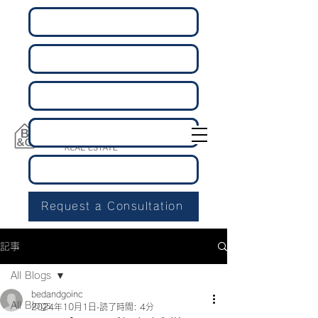
Request a Consultation
記事
All Blogs
bedandgoinc
All Blogs
2024年10月1日
読了時間: 4分