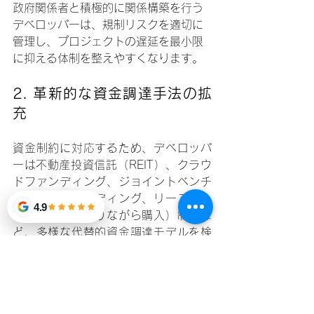
政府関係者と積極的に関係構築を行う
デベロッパーは、規制リスクを適切に
管理し、プロジェクトの遅延を最小限
に抑える体制を整えやすくなります。
2. 
革新的な資金調達手法の拡
充
資金制約に対応するため、デベロッパ
ーは不動産投資信託（REIT）、クラウ
ドファンディング、ジョイントベンチ
ャー、P2Pレンディング、リース・ト
4.9
ゥ・オウン（借りながら購入）制度な
ど、多様な代替的資金調達モデルを検
討することができます。これらの仕組
みは、資金調達の間口を広げると同時
に、エンドユーザーにとって不動産取
得をより現実的なものにします。