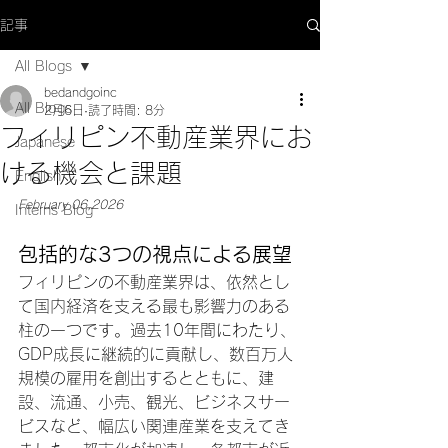
記事
All Blogs
bedandgoinc
All Blogs
2月6日
読了時間: 8分
フィリピン不動産業界にお
Japanese
ける機会と課題
English
February 06,2026
Interns Blog
包括的な3つの視点による展望
フィリピンの不動産業界は、依然とし
て国内経済を支える最も影響力のある
柱の一つです。過去10年間にわたり、
GDP成長に継続的に貢献し、数百万人
規模の雇用を創出するとともに、建
設、流通、小売、観光、ビジネスサー
ビスなど、幅広い関連産業を支えてき