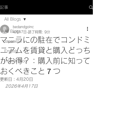
記事
All Blogs
bedandgoinc
All Blogs
4月17日
読了時間: 9分
マニラにの駐在でコンドミ
Japanese
ニアムを賃貸と購入どっち
English
がお得？：購入前に知って
Interns Blog
おくべきこと７つ
更新日：
4月20日
2026年4月17日