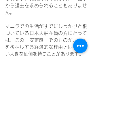
から退去を求められることもありませ
ん。
マニラでの生活がすでにしっかりと根
づいている日本人駐在員の方にとって
は、この「安定感」そのものが、購入
を後押しする経済的な理由と同じくら
い大きな価値を持つことがあります。
もうひとつ大事な
こと：購入は「ず
っと住み続ける」
という意味ではな
い
日本人駐在員の中には、「購入＝一生
その物件に縛られること」のように感
じて、購入をためらう方もいます。で