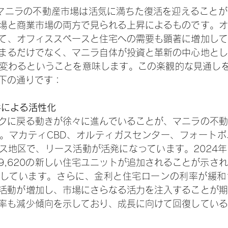
、マニラの不動産市場は活気に満ちた復活を迎えること
場と商業市場の両方で見られる上昇によるものです。オ
て、オフィススペースと住宅への需要も顕著に増加して
まるだけでなく、マニラ自体が投資と革新の中心地とし
変わるということを意味します。この楽観的な見通しを
下の通りです：
件による活性化
クに戻る動きが徐々に進んでいることが、マニラの不動
。マカティCBD、オルティガスセンター、フォートボ
ス地区で、リース活動が活発になっています。2024
9,620の新しい住宅ユニットが追加されることが示さ
しています。さらに、金利と住宅ローンの利率が緩和
活動が増加し、市場にさらなる活力を注入することが期
率も減少傾向を示しており、成長に向けて回復している