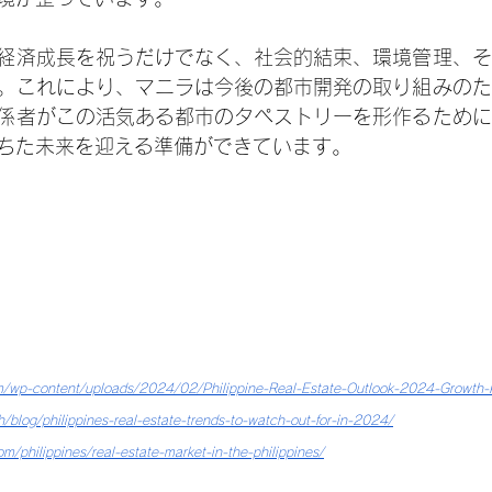
経済成長を祝うだけでなく、社会的結束、環境管理、そ
。これにより、マニラは今後の都市開発の取り組みのた
係者がこの活気ある都市のタペストリーを形作るために
ちた未来を迎える準備ができています。
om/wp-content/uploads/2024/02/Philippine-Real-Estate-Outlook-2024-Growth-
blog/philippines-real-estate-trends-to-watch-out-for-in-2024/
m/philippines/real-estate-market-in-the-philippines/