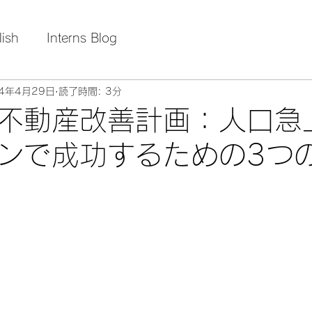
lish
Interns Blog
24年4月29日
読了時間: 3分
不動産改善計画：人口急
ンで成功するための3つ
日