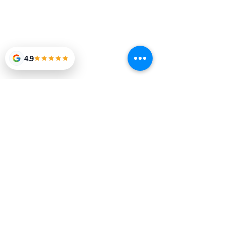
4.9
あなたのマニラの不動産投資を賢く管
理する新しい方法を始めましょう。プ
ロのプロパティ管理サービスを利用す
ることで、物件オーナーとしての役割
が簡単になるだけでなく、マニラの活
気ある不動産市場で効率、利益、満足
度を高めることができます。マニラに
拠点を置くプロパティ管理会社と協力
することで、物件所有の経験が変わり
ます。プロの専門知識とリソースを活
用して、投資の価値を高め、安心を得
ることができます。プロパティマネー