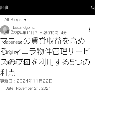
記事
All Blogs
bedandgoinc
All Blogs
2024年11月21日
読了時間: 4分
マニラの賃貸収益を高め
Japanese
る: マニラ物件管理サービ
English
スのプロを利用する5つの
Interns Blog
利点
更新日：
2024年11月22日
Date: November 21, 2024