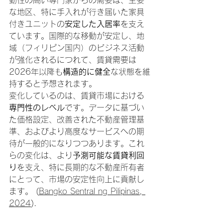
動性の高い専門家からの需要は、主要
な地区、特に手入れが行き届いた家具
付きユニットの
安定した入居率
を支え
ています。国際的な移動が安定し、地
域（フィリピン国内）のビジネス活動
が強化されるにつれて、賃貸需要は
2026年以降も
構造的に健全
な状態を維
持すると予想されます。
変化しているのは、賃貸市場における
専門性のレベル
です。データに基づい
た価格設定、改善された不動産管理基
準、およびより高度なサービスへの期
待が一般的になりつつあります。これ
らの変化は、より
予測可能な賃貸利回
り
を支え、特に長期的な不動産所有者
にとって、市場の安定性向上に貢献し
ます。 (
Bangko Sentral ng Pilipinas, 
2024
).