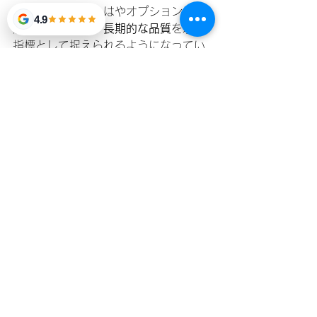
いった特徴は、もはやオプションの追
4.9
加機能ではなく、
長期的な品質
を示す
指標として捉えられるようになってい
ます。
導入にはまだばらつきがありますが、
設計と日常の運営の両方にサステナビ
リティを統合している開発物件は、時
間の経過とともに
関連性（リレバン
ス）と競争力
を維持する可能性が高く
なります。グローバル資本が
ESG（環
境・社会・ガバナンス）への配慮をよ
り重視するにつれて、これらの原則に
合致した物件は、より強固な需要、流
動性の向上、そして安定した入居率と
いう恩恵を受ける可能性があります。
長期的には、サステナビリティは運営
コストだけでなく、資産価値評価や投