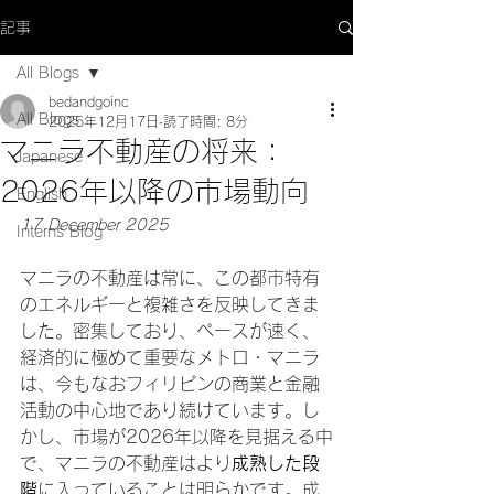
記事
All Blogs
bedandgoinc
All Blogs
2025年12月17日
読了時間: 8分
マニラ不動産の将来：
Japanese
2026年以降の市場動向
English
17 December 2025
Interns Blog
マニラの不動産は常に、この都市特有
のエネルギーと複雑さを反映してきま
した。密集しており、ペースが速く、
経済的に極めて重要なメトロ・マニラ
は、今もなおフィリピンの商業と金融
活動の中心地であり続けています。し
かし、市場が2026年以降を見据える中
で、マニラの不動産はより
成熟した段
階
に入っていることは明らかです。成