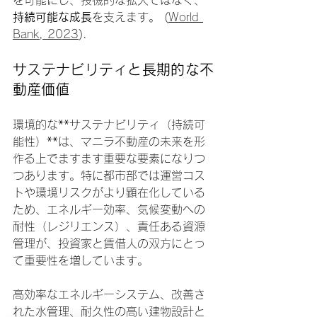
を可能にし、投機的な拡大ではなく、
持続可能な成長
を支えます。 (
World 
Bank, 2023
).
サステナビリティと長期的な不
動産価値
環境的な**サステナビリティ（持続可
能性）**は、マニラ不動産の未来を形
作る上でますます重要な要素になりつ
つあります。特に都市部では運営コス
トや環境リスクがより顕在化している
ため、エネルギー効率、気候変動への
耐性（レジリエンス）、責任ある資源
管理が、投資家と賃借人の双方にとっ
て重要性を増しています。
高効率なエネルギーシステム、改善さ
れた水管理、耐久性の高い建物設計と