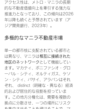
アクセス性は、メトロ・マニラの長期
的な不動産価値向上を牽引する強力な
推進力となっており、この傾向は2026
年以降も続くと予想されています（ア
ジア開発銀行、2023年）。
多極的なマニラ不動産市場
単一の都市核に支配されている都市と
は異なり、マニラは
相互に接続された
地区のネットワーク
として機能してい
ます。マカティ、ボニファシオ・グロ
ーバル・シティ、オルティガス、ケソ
ン・シティ、パサイ、アラバンはそれ
ぞれ、 distinct（明確な・異なる）経済
的および居住的な役割を担っていま
す。この地方分権化は、需要を複数の
拠点に分散させ、一つの場所にリスク
を集中させることを避けることで、マ