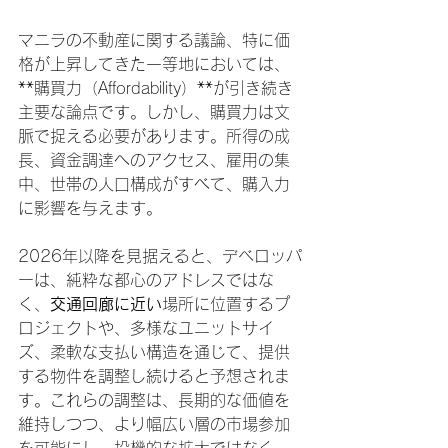
マニラの不動産に関する議論、特に価
格が上昇してきた一等地においては、
**購買力（Affordability）**が引き続き
主要な論点です。しかし、購買力は文
脈で捉える必要があります。所得の成
長、資金調達へのアクセス、雇用の集
中、世帯の人口構成がすべて、購入力
に影響を与えます。
2026年以降を見据えると、デベロッパ
ーは、純粋な都心のアドレスではな
く、
交通回廊に近い
場所に位置するプ
ロジェクトや、多様なユニットサイ
ズ、柔軟な支払い構造を通じて、提供
する物件を調整し続けると予想されま
す。これらの調整は、長期的な価値を
維持しつつ、より幅広い層の市場参加