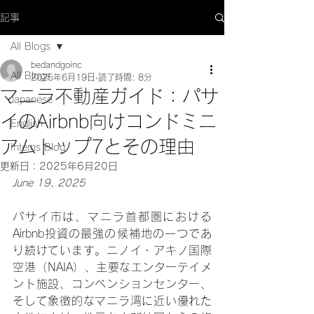
記事
All Blogs
bedandgoinc
All Blogs
2025年6月19日
読了時間: 8分
マニラ不動産ガイド：パサ
Japanese
イのAirbnb向けコンドミニ
English
アムトップ7とその理由
Interns Blog
更新日：
2025年6月20日
June 19, 2025
パサイ市は、マニラ首都圏における
Airbnb投資の最強の候補地の一つであ
り続けています。ニノイ・アキノ国際
空港（NAIA）、主要なエンターテイメ
ント施設、コンベンションセンター、
そして象徴的なマニラ湾に近い優れた