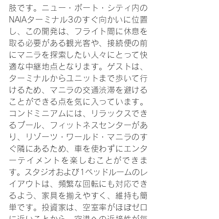
肢です。ニュー・ポート・シティ内の
NAIAターミナル3のすぐ向かいに位置
し、この開発は、フライト間に休息を
取る必要がある観光客や、接続便の前
にマニラを探索したい人々にとって快
適な中継地点となります。ゲストは、
ターミナルからユニットまで歩いて行
けるため、マニラの交通渋滞を避ける
ことができる点を気に入っています。
コンドミニアムには、リラックスでき
るプール、フィットネスセンターがあ
り、リゾーツ・ワールド・マニラのす
ぐ隣にあるため、車を使わずにエンタ
ーテイメントを楽しむことができま
す。スタジオおよび1ベッドルームのレ
イアウトは、頻繁な回転にも対応でき
るよう、家具を揃えやすく、維持も簡
単です。投資家は、空室率がほぼゼロ
に近いことから、空港への近接性が毎