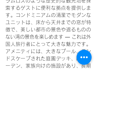
ラムロスのような歴史的な観光地を探
索するゲストに便利な拠点を提供しま
す。コンドミニアムの清潔でモダンな
ユニットは、床から天井までの窓が特
徴で、美しい都市の景色や遮るものの
ない湾の景色を楽しめます — これは外
国人旅行者にとって大きな魅力です。
アメニティには、大きなプール、ラン
ドスケープされた庭園デッキ、瞑想ガ
ーデン、家族向けの施設があり、長期
滞在を促進します。Airbnbホストにと
って、ザ・ラディアンスは複数のゲス
トセグメントにアピールすることがで
きるため、ファミリー、カップル、ビ
ジネス旅行者のニーズを満たすことが
できます。競争力のある価格設定とプ
レミアムアメニティを提供しており、
Airbnb用のユニットとしてマニラ不動
産ポートフォリオを多様化したい投資