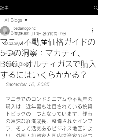
記事
All Blogs
bedandgoinc
All Blogs
2025年9月10日
読了時間: 9分
マニラ不動産価格ガイドの
Japanese
5つの洞察：マカティ、
English
BGC、オルティガスで購入
Interns Blog
するにはいくらかかる？
September 10, 2025
マニラでのコンドミニアムや不動産の
購入は、近年最も注目されている投資
トピックの一つとなっています。都市
の急速な経済成長、整備されたインフ
ラ、そして活気あるビジネス地区によ
り、外国人投資家と国内投資家の双方