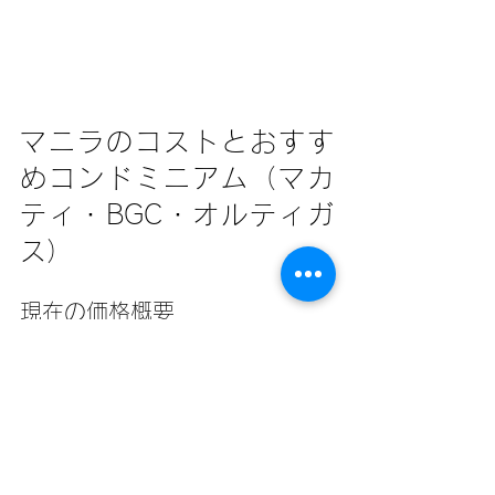
マニラのコストとおすす
めコンドミニアム（マカ
ティ・BGC・オルティガ
ス）
現在の価格概要
地区
価格帯 (₱/㎡)
例プロジェク
ト
マカティCBD
₱350k–
One 
₱380k（アヤ
Rockwell 