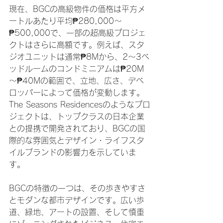
現在、BGCの高級物件の価格は平方メ
ートルあたり平均₱280,000～
₱500,000で、一部の超高級プロジェ
クトはさらに高額です。例えば、スタ
ジオユニットは通常₱8Mから、2～3ベ
ッドルームのコンドミニアムは₱20M
～₱40Mの範囲で、立地、広さ、デベ
ロッパーによって価格が変動します。
The Seasons Residencesのようなプロ
ジェクトは、トップクラスの日本企業
との提携で開発されており、BGCの国
際的な雰囲気とデザイン・ライフスタ
イルブランドの影響力を示していま
す。
BGCの特徴の一つは、その歩きやすさ
とモダンな都市デザインです。広い歩
道、緑地、アートの設置、そして慎重