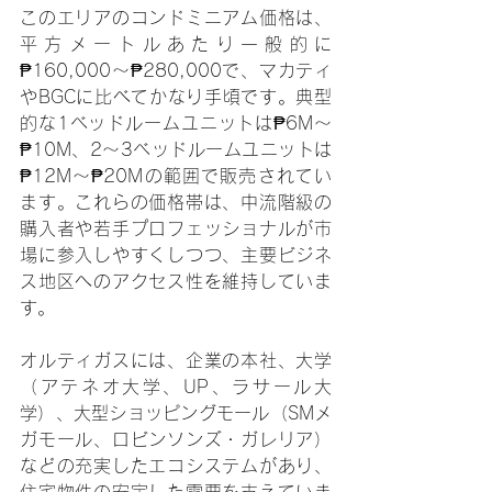
このエリアのコンドミニアム価格は、
平方メートルあたり一般的に
₱160,000～₱280,000で、マカティ
やBGCに比べてかなり手頃です。典型
的な1ベッドルームユニットは₱6M～
₱10M、2～3ベッドルームユニットは
₱12M～₱20Mの範囲で販売されてい
ます。これらの価格帯は、中流階級の
購入者や若手プロフェッショナルが市
場に参入しやすくしつつ、主要ビジネ
ス地区へのアクセス性を維持していま
す。
オルティガスには、企業の本社、大学
（アテネオ大学、UP、ラサール大
学）、大型ショッピングモール（SMメ
ガモール、ロビンソンズ・ガレリア）
などの充実したエコシステムがあり、
住宅物件の安定した需要を支えていま