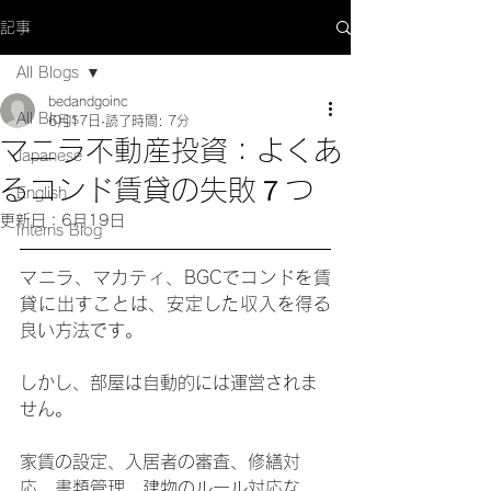
記事
All Blogs
bedandgoinc
All Blogs
6月17日
読了時間: 7分
マニラ不動産投資：よくあ
Japanese
るコンド賃貸の失敗７つ
English
更新日：
6月19日
Interns Blog
マニラ、マカティ、BGCでコンドを賃
貸に出すことは、安定した収入を得る
良い方法です。
しかし、部屋は自動的には運営されま
せん。
家賃の設定、入居者の審査、修繕対
応、書類管理、建物のルール対応な