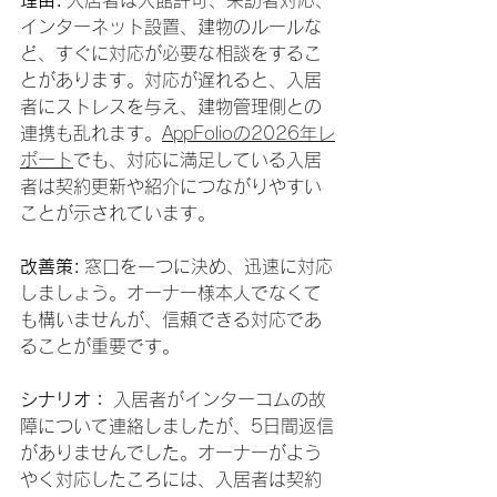
理由:
 入居者は入館許可、来訪者対応、
インターネット設置、建物のルールな
ど、すぐに対応が必要な相談をするこ
とがあります。対応が遅れると、入居
者にストレスを与え、建物管理側との
連携も乱れます。
AppFolioの2026年レ
ポート
でも、対応に満足している入居
者は契約更新や紹介につながりやすい
ことが示されています。
改善策:
 窓口を一つに決め、迅速に対応
しましょう。オーナー様本人でなくて
も構いませんが、信頼できる対応であ
ることが重要です。
シナリオ：
 入居者がインターコムの故
障について連絡しましたが、5日間返信
がありませんでした。オーナーがよう
やく対応したころには、入居者は契約