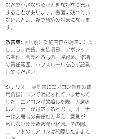
などで小さな誤解が大きな対立に発展
することがあります。書面に残ってい
ないことは、後で議論の対象になりま
す。
改善策:
 入居前に契約内容を明確にしま
しょう。家賃、支払期日、デポジット
の条件、含まれるもの、違約金、修繕
の責任範囲、ハウスルールを必ず記載
してください。
シナリオ：
 契約書にエアコン修理の費
用負担について明記されていませんで
した。エアコンが故障した際、入居者
はオーナーが対応すると思い、オーナ
ーは入居者の責任だと考え、意見が一
致しないまま数週間が経過。その間、
ユニットのエアコンは故障したままで
した。