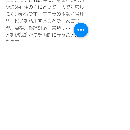
ましょう。これは特に、本業がある方
や海外在住の方にとって一人で対応し
にくい部分です。
マニラの不動産管理
サービス
を活用することで、家賃管
理、点検、修繕対応、書類サポートな
どを継続的かつ計画的に行うことがで
きます。
シナリオ：
 海外在住のオーナーが、入
居者が3ヶ月連続で家賃を2週間遅れて
支払っていたことに気づいていません
でした。気づいた頃には、建物管理組
合からの管理費の支払い通知も見逃し
ており、結果的に遅延料が発生してし
まいました。
なぜマニラのコンド賃貸でこれ
らの失敗が重要なのか