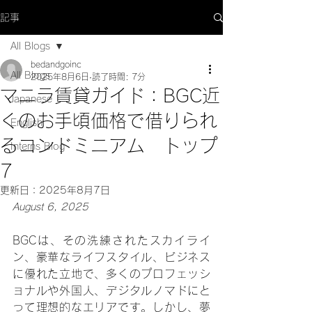
記事
All Blogs
bedandgoinc
All Blogs
2025年8月6日
読了時間: 7分
マニラ賃貸ガイド：BGC近
Japanese
くのお手頃価格で借りられ
English
るコンドミニアム トップ
Interns Blog
7
更新日：
2025年8月7日
August 6, 2025
BGCは、その洗練されたスカイライ
ン、豪華なライフスタイル、ビジネス
に優れた立地で、多くのプロフェッシ
ョナルや外国人、デジタルノマドにと
って理想的なエリアです。しかし、夢