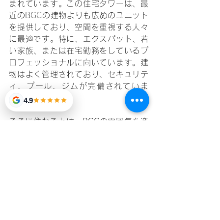
まれています。この住宅タワーは、最
近のBGCの建物よりも広めのユニット
を提供しており、空間を重視する人々
に最適です。特に、エクスパット、若
い家族、または在宅勤務をしているプ
ロフェッショナルに向いています。建
物はよく管理されており、セキュリテ
ィ、プール、ジムが完備されていま
す。
4.9
ここに住むことは、BGCの雰囲気を楽
しみながら、The SuitesやOne 
Serendraのようなプレミアムタワーよ
りも少し低い賃料で住むことを意味し
ます。トップクラスの建物に過剰に支
払うことなく、都市内での生活を求め
る人々にとっては絶好の選択肢です。