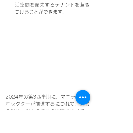
活空間を優先するテナントを惹き
つけることができます。
2024年の第3四半期に、マニラの不動
産セクターが前進するにつれて、過去
の混乱と現在の機会の影響を受けて、
プロパティマネジメントの風景は進化
し続けています。プロパティマネージ
ャーは、パンデミック中に採用された