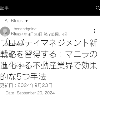
記事
All Blogs
bedandgoinc
All Blogs
2024年9月20日
読了時間: 4分
プロパティマネジメント新
Japanese
戦略を習得する：マニラの
English
進化する不動産業界で効果
Interns Blog
的な5つ手法
更新日：
2024年9月23日
Date: September 20, 2024