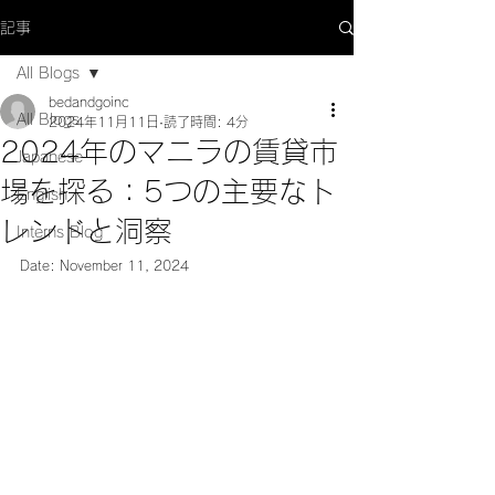
記事
All Blogs
bedandgoinc
All Blogs
2024年11月11日
読了時間: 4分
2024年のマニラの賃貸市
Japanese
場を探る：5つの主要なト
English
レンドと洞察
Interns Blog
Date: November 11, 2024