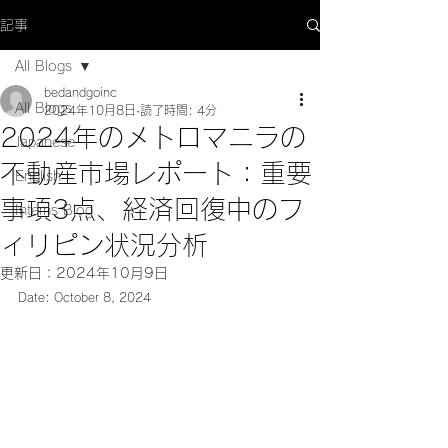
記事
All Blogs
bedandgoinc
All Blogs
2024年10月8日
読了時間: 4分
2024年のメトロマニラの
Japanese
不動産市場レポート：重要
English
事項3点、経済回復中のフ
Interns Blog
ィリピン状況分析
更新日：
2024年10月9日
Date: October 8, 2024