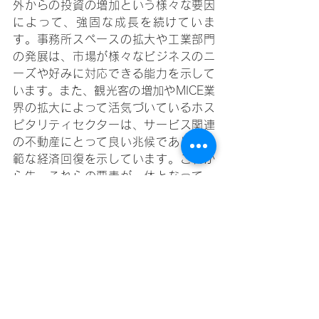
外からの投資の増加という様々な要因
によって、強固な成長を続けていま
す。事務所スペースの拡大や工業部門
の発展は、市場が様々なビジネスのニ
ーズや好みに対応できる能力を示して
います。また、観光客の増加やMICE業
界の拡大によって活気づいているホス
ピタリティセクターは、サービス関連
の不動産にとって良い兆候であり、広
範な経済回復を示しています。これか
ら先、これらの要素が一体となって、
メトロマニラの不動産市場は一時的な
挑戦を乗り越え、長期的な繁栄と強靭
さへと進んでいくことを示唆していま
す。この進化は、投資家や関係者にと
って有望な機会を提供し、アジアの中
でも最も活動的な地域の中心で革新的
な開発や成長を促進する可能性を持っ
ています。