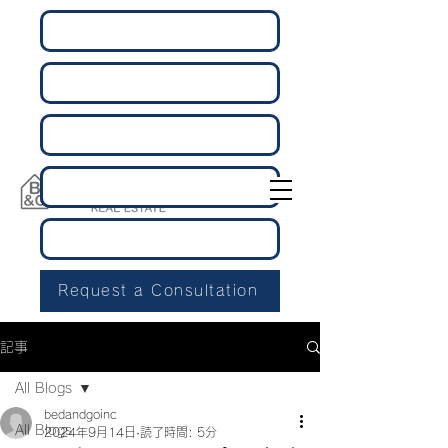
Request a Consultation
記事
All Blogs
bedandgoinc
All Blogs
2024年9月14日
読了時間: 5分