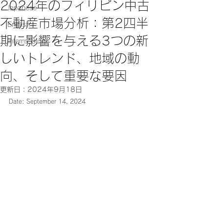
2024年のフィリピン中古
Japanese
不動産市場分析：第2四半
English
期に影響を与える3つの新
Interns Blog
しいトレンド、地域の動
向、そして重要な要因
更新日：
2024年9月18日
Date: September 14, 2024