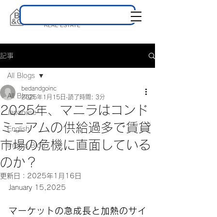
記事
All Blogs
bedandgoinc
All Blogs
2025年1月15日
読了時間: 3分
2025年、マニラはコンド
Japanese
ミニアムの供給過多で賃貸
English
市場の危機に直面している
Interns Blog
のか？
更新日：
2025年1月16日
January 15,2025
マーケットの急成長と加熱のサイ