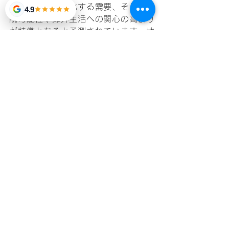
回復の進行、変化する需要、そして持
4.9
続可能性や郊外生活への関心の高まり
が特徴となると予測されています。地
政学的な緊張や経済の不透明さといっ
た課題は依然としてありますが、成長
や革新の可能性は依然として大きいで
す。投資家や市場の関係者は、この変
化に適応し、新たなチャンスを活かし
ながら持続可能な成長を目指す必要が
あります。
この内容は、2025年のマニラ不動産市
場で予想される動向を分かりやすく解
説しており、投資家、開発者、消費者
が賢い判断をするための貴重な情報を
提供します。
参照
https://business.inquirer.net/494580/ph-