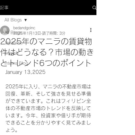
記事
All Blogs
bedandgoinc
All Blogs
2025年1月13日
読了時間: 3分
2025年のマニラの賃貸物
Japanese
件はどうなる？市場の動き
English
とトレンド6つのポイント
Interns Blog
January 13,2025
2025年に入り、マニラの不動産市場は
回復、革新、そして強さを見せる準備
ができています。これはフィリピン全
体の不動産市場のトレンドを反映して
います。今年、投資家や借り手が期待
できることを分かりやすく見てみまし
ょう。