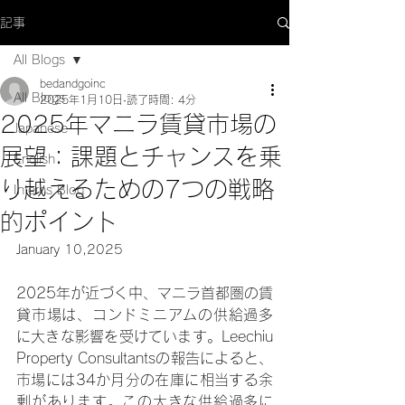
記事
All Blogs
bedandgoinc
All Blogs
2025年1月10日
読了時間: 4分
2025年マニラ賃貸市場の
Japanese
展望：課題とチャンスを乗
English
り越えるための7つの戦略
Interns Blog
的ポイント
January 10,2025
2025年が近づく中、マニラ首都圏の賃
貸市場は、コンドミニアムの供給過多
に大きな影響を受けています。Leechiu 
Property Consultantsの報告によると、
市場には34か月分の在庫に相当する余
剰があります。この大きな供給過多に