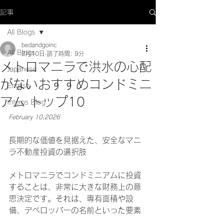
記事
All Blogs
bedandgoinc
All Blogs
2月10日
読了時間: 9分
メトロマニラで洪水の心配
Japanese
がないおすすめコンドミニ
English
アム トップ10
Interns Blog
February 10,2026
長期的な価値を見据えた、安全なマニ
ラ不動産投資の選択肢
メトロマニラでコンドミニアムに投資
することは、非常に大きな財務上の意
思決定です。それは、専有面積や設
備、デベロッパーの名前といった要素