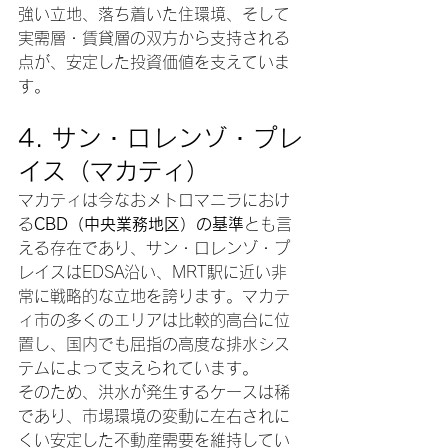
強い立地、落ち着いた住環境、そして
実需層・賃貸層の双方から支持される
点が、安定した投資価値を支えていま
す。
4. 
サン・ロレンゾ・プレ
イス（マカティ）
マカティは今なおメトロマニラにおけ
る
CBD（中央業務地区）の基準
とも言
える存在であり、サン・ロレンゾ・プ
レイスはEDSA沿い、MRT駅に近い非
常に戦略的な立地を誇ります。マカテ
ィ市の多くのエリアは比較的高台に位
置し、国内でも屈指の高度な排水シス
テムによって支えられています。
そのため、洪水が発生するケースは稀
であり、市場環境の変動に左右されに
くい安定した不動産需要を維持してい