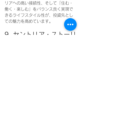
リアへの高い接続性、そして「住む・
働く・楽しむ」をバランス良く実現で
きるライフスタイル性が、投資先とし
ての魅力を高めています。
9. 
セントリア・ストーリ
ーズ（ヴェルモサ／カビ
テ）
ヴェルモサは、洪水対策を前提として
設計された
マスタープラン型コミュニ
ティ
です。高台に造成された土地、幅
広く整備された排水システム、そして
最新のインフラにより、セントリア・
ストーリーズのような開発物件は非常
に高い耐災害性を備えています。
カビテ州の都市化が進む中で、ヴェル
モサは
長期的な成長拠点
としてのポジ