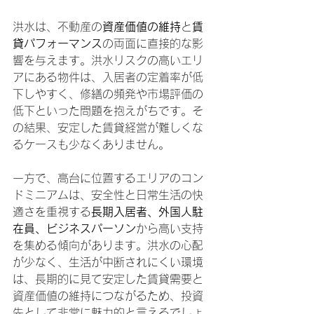
洪水は、不動産の
資産価値の維持
と
賃
貸パフォーマンス
の両面に直接的な影
響を与えます。洪水リスクの高いエリ
アにある物件は、入居者の定着率が低
下しやすく、修繕の頻発や市場評価の
低下といった問題を抱えがちです。そ
の結果、安定した賃貸経営が難しくな
るケースも少なくありません。
一方で、高台に位置するエリアのコン
ドミニアムは、安全性と日常生活の快
適さを重視する
長期入居者、外国人駐
在員、ビジネスパーソン
から高い支持
を集める傾向があります。洪水の心配
が少なく、生活が中断されにくい環境
は、長期的に見て安定した賃貸需要と
資産価値の維持につながるため、投資
先として非常に魅力的と言えるでしょ