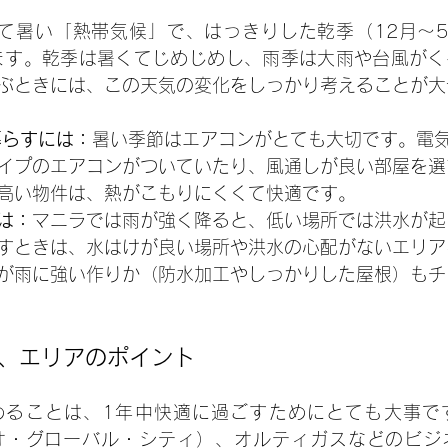
て暑い「熱帯気候」で、はっきりした乾季（12月〜5
ます。乾季は暑くてじめじめし、雨季は大雨や台風がく
ぶときには、この天気の変化をしっかり考えることが大
暮らすには：
暑い季節はエアコンがとても大切です。電
イプのエアコンがついていたり、風通しが良い部屋を選
高い物件は、熱がこもりにくくて快適です。
は：
マニラでは雨が強く降ると、低い場所では洪水が起
すときは、水はけが良い場所や洪水の心配がないエリア
が雨に強い作りか（防水加工やしっかりした屋根）もチ
、エリアのポイント
めることは、1年中快適に過ごすためにとても大事で
シオ・グローバル・シティ）、オルティガスなどのビジ