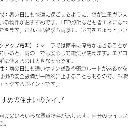
能：
暑い日にも快適に過ごせるように、窓が二重ガラス
いる物件がおすすめです。LED照明なども省エネにな
できます。これらは乾季も雨季も、室内をちょうどいい
クアップ電源）：
マニラでは雨季に停電が起きることが
ていると、雨の日でも安心して電気が使えます。エアコンや
ずに使えるのは大きな安心です。
性：
雨の日にも通いやすい道路や緊急ルートがあるかを
は街の安全設備が一時的に止まることもあるので、24
ェックするポイントです。
すすめの住まいのタイプ
向けのいろいろな賃貸物件があります。自分のライフス
う。