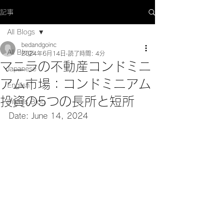
記事
All Blogs
bedandgoinc
All Blogs
2024年6月14日
読了時間: 4分
マニラの不動産コンドミニ
Japanese
アム市場：コンドミニアム
English
投資の5つの長所と短所
Interns Blog
Date: June 14, 2024