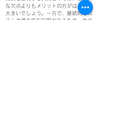
な欠点よりもメリットの方がはるかに
大きいでしょう。一方で、継続的なコ
ストや潜在的な制限があるため、他の
投資選択をする人もいます。
最終的に、成功するマンション投資の
鍵は、市場を徹底的に調査し、マンシ
ョンコミュニティの特徴を理解し、そ