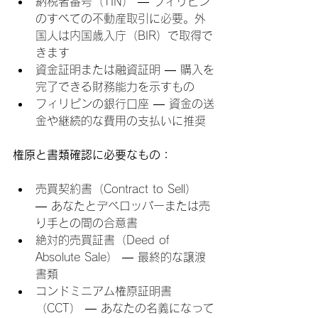
納税者番号（TIN） — フィリピン
のすべての不動産取引に必要。外
国人は内国歳入庁（BIR）で取得で
きます
資金証明または融資証明 — 購入を
完了できる財務能力を示すもの
フィリピンの銀行口座 — 資金の送
金や継続的な費用の支払いに推奨
権原と書類確認に必要なもの：
売買契約書（Contract to Sell） 
— あなたとデベロッパーまたは売
り手との間の合意書
絶対的売買証書（Deed of 
Absolute Sale） — 最終的な譲渡
書類
コンドミニアム権原証明書
（CCT） — あなたの名義になって