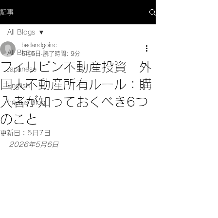
記事
All Blogs
bedandgoinc
All Blogs
5月6日
読了時間: 9分
フィリピン不動産投資 外
Japanese
国人不動産所有ルール：購
English
入者が知っておくべき6つ
Interns Blog
のこと
更新日：
5月7日
2026年5月6日