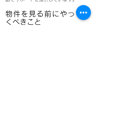
物件を見る前にやってお
くべきこと
物件を内覧したり、財務的なコミット
メントをしたりする前に、まずこれら
のことをしてください：
40%の外国人所有ルールを理解
し、特定のユニットに惚れ込む前
に外国人枠の状況を確認すること
を知る
TINを早めに取得する — 時間がか
かるため、クロージング前に必要
になる
現実的な総予算を設定する — 購入
価格に加えて税金・手数料の5〜
8%を含める