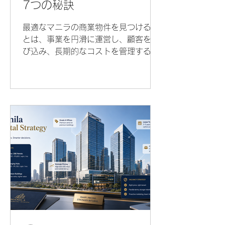
7つの秘訣
最適なマニラの商業物件を見つけるこ
とは、事業を円滑に運営し、顧客を呼
び込み、長期的なコストを管理するう
えで大きな違いを生みます。商業物件
を探す際、賃料は多くの経営者が最初
に確認するポイントですが、経験豊富
なテナントは、商業物件選びが単に月
額賃料を比較するだけではないことを
理解しています。 立地や賃貸契約の条
件から、建物の制限や見落としやすい
費用まで、商業物件がビジネスにとっ
て強みになるか、それとも高額な失敗
につながるかを左右する要素はいくつ
もあります。 マニラでオフィス、店
舗、クリニック、ショールーム、スタ
ジオ、その他の事業用スペースを借り
る前に、成功する経営者が知っている