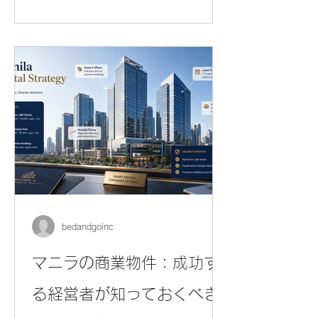
dynamic urban area like Bonifacio
Global City (BGC). Over the years,
BGC has emerged as one of the
most sought-after locations for
property investment in the
Philippines. Its modern infrastructure,
vibrant lifestyle, and strategic
location make it an attractive choice
for investors. In this article, I will
share insights into the valu
bedandgoinc
マニラの商業物件：成功す
る経営者が知っておくべき