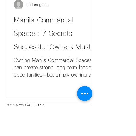
7つの重要な秘訣をご紹介します。 1.
bedandgoinc
最も安いマニラの商業物件が、必ずし
も最もお得とは限らない 月額賃料が安
Manila Commercial
い物件は魅力的に見えるかもしれませ
Spaces: 7 Secrets
んが、賃料は商業物件を利用するため
に必要な総費用の一部にすぎません。
Successful Owners Must
経営者は、以下のような費用について
も確認する必要があります。 管理費・
Know
Owning Manila Commercial Spaces
共益費 保証金 前払い賃料 電気代・水
can create strong long-term income
道代 駐車料金 インターネット設置費
opportunities—but simply owning a
用 税金またはVAT（
commercial property does not
guarantee success. Location
matters, but successful commercial
property owners also understand
2026年8月
（13）
13件の記事
pricing, tenant requirements, lease
2026年7月
（47）
47件の記事
structures, property presentation,
2026年6月
（44）
44件の記事
operating costs, and changing
2026年5月
（45）
45件の記事
2026年4月
market conditions. Metro Manila’s
（36）
36件の記事