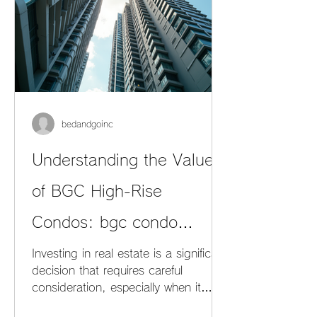
bedandgoinc
Understanding the Value
of BGC High-Rise
Condos: bgc condo
investment tips
Investing in real estate is a significant
decision that requires careful
consideration, especially when it
involves high-rise condominiums in a